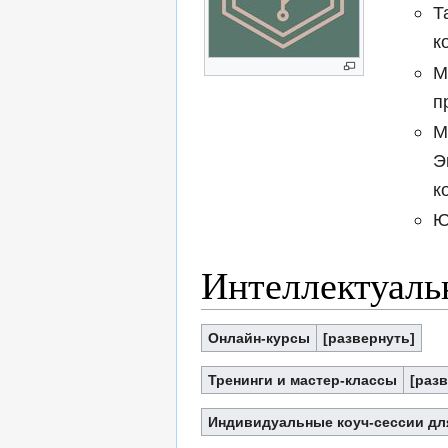
Т
к
М
п
М
Э
к
Ю
Интеллектуаль
Онлайн-курсы
Тренинги и мастер-классы
Индивидуальные коуч-сессии дл