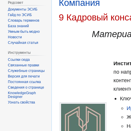
Компания
Редсовет
Документы ЭСИБ
9 Кадровый конс
Гайд по ЭСИБ
Словарь терминов
База знаний
Материа
Умным быть модно
Новости
Случайная статья
Инструменты
Ссылки сюда
Инсти
Связанные правки
по нап
Служебные страницы
Версия для печати
контен
Постоянная ссылка
Сведения о странице
клиент
KnowledgeGraph
Designer
Клю
Узнать свойства
И
Ж
Н