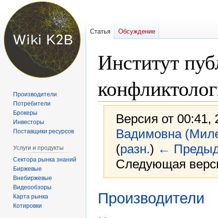
Статья
Обсуждение
Институт пуб
конфликтоло
Производители
Потребители
Брокеры
Версия от 00:41,
Инвесторы
Вадимовна (Мил
Поставщики ресурсов
(
разн.
)
← Предыд
Услуги и продукты
Сектора рынка знаний
Следующая верси
Биржевые
Внебиржевые
Видеообзоры
Перейти
Перейти
Производители
Карта рынка
к
к
Котировки
навигации
поиску